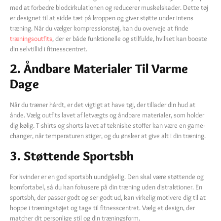
med at forbedre blodcirkulationen og reducerer muskelskader. Dette tøj
er designet til at sidde tæt på kroppen og giver støtte under intens
træning. Når du vælger kompressionstøj, kan du overveje at finde
træningsoutfits
, der er både funktionelle og stilfulde, hvilket kan booste
din selvtillid i fitnesscentret.
2. Åndbare Materialer Til Varme
Dage
Når du træner hårdt, er det vigtigt at have tøj, der tillader din hud at
ånde. Vælg outfits lavet af letvægts og åndbare materialer, som holder
dig kølig. T-shirts og shorts lavet af tekniske stoffer kan være en game-
changer, når temperaturen stiger, og du ønsker at give alt i din træning.
3. Støttende Sportsbh
For kvinder er en god sportsbh uundgåelig. Den skal være støttende og
komfortabel, så du kan fokusere på din træning uden distraktioner. En
sportsbh, der passer godt og ser godt ud, kan virkelig motivere dig til at
hoppe i træningstøjet og tage til fitnesscentret. Vælg et design, der
matcher dit personlige stil og din træningsform.