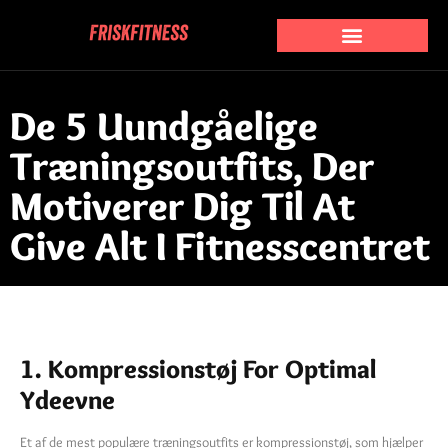
De 5 Uundgåelige
Træningsoutfits, Der
Motiverer Dig Til At
Give Alt I Fitnesscentret
1. Kompressionstøj For Optimal
Ydeevne
Et af de mest populære træningsoutfits er kompressionstøj, som hjælper