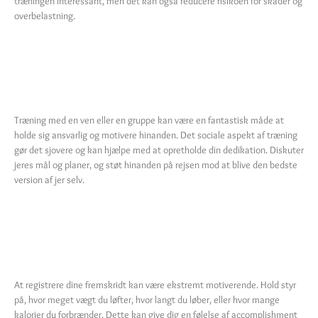
træningen interessant, men det kan også reducere risikoen for skader og
overbelastning.
Find En
Træningsmakker
Træning med en ven eller en gruppe kan være en fantastisk måde at
holde sig ansvarlig og motivere hinanden. Det sociale aspekt af træning
gør det sjovere og kan hjælpe med at opretholde din dedikation. Diskuter
jeres mål og planer, og støt hinanden på rejsen mod at blive den bedste
version af jer selv.
Hold Øje Med
Fremskridt
At registrere dine fremskridt kan være ekstremt motiverende. Hold styr
på, hvor meget vægt du løfter, hvor langt du løber, eller hvor mange
kalorier du forbrænder. Dette kan give dig en følelse af accomplishment