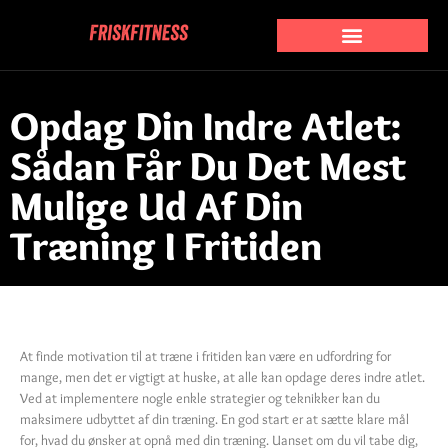
Opdag Din Indre Atlet:
Sådan Får Du Det Mest
Mulige Ud Af Din
Træning I Fritiden
At finde motivation til at træne i fritiden kan være en udfordring for
mange, men det er vigtigt at huske, at alle kan opdage deres indre atlet.
Ved at implementere nogle enkle strategier og teknikker kan du
maksimere udbyttet af din træning. En god start er at sætte klare mål
for, hvad du ønsker at opnå med din træning. Uanset om du vil tabe dig,