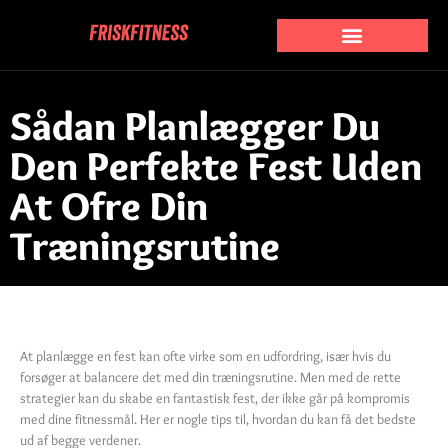
Sådan Planlægger Du
Den Perfekte Fest Uden
At Ofre Din
Træningsrutine
At planlægge en fest kan ofte virke som en udfordring, især hvis du
forsøger at balancere det med din træningsrutine. Men med de rette
strategier kan du skabe en fantastisk fest, der ikke går på kompromis
med dine fitnessmål. Her er nogle tips til, hvordan du kan få det bedste
ud af begge verdener.