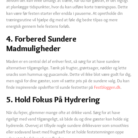
Selvom det kan virke umuligt at træne, når du har gæster, er det vigtigt
at planlægge tidspunkter, hvor du kan udføre korte træningspas. Dette
kan være før festen starter eller endda i pauserne. At opretholde din
træningsrutine vil hjælpe dig med at føle dig bedre tilpas og mere
energisk gennem hele festens forløb.
4. Forbered Sundere
Madmuligheder
Maden er en central del af enhver fest, så sørg for at have sundere
alternativer tilgængelige. Tænk på frugter, grøntsager, nødder og lette
snacks som hummus og guacamole. Dette vil ikke blot være godt for dig,
men også for dine gæster, som vil sætte pris på de sundere valg. Du kan
finde inspirerende opskrifter til sunde festretter på
Festbloggen.dk
.
5. Hold Fokus På Hydrering
Når du fejrer, glemmer mange ofte at drikke vand. Sørg for at have
rigeligt med vand tilgængeligt, så både du og dine gæster kan holde sig
hydrerede. Overvej at tilbyde nogle sundere drikkevarer som smoothies
eller sodavand lavet med frugtsaft for at holde feststemningen oppe