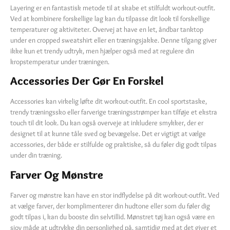
Layering er en fantastisk metode til at skabe et stilfuldt workout-outfit.
Ved at kombinere forskellige lag kan du tilpasse dit look til forskellige
temperaturer og aktiviteter. Overvej at have en let, åndbar tanktop
under en cropped sweatshirt eller en træningsjakke. Denne tilgang giver
ikke kun et trendy udtryk, men hjælper også med at regulere din
kropstemperatur under træningen.
Accessories Der Gør En Forskel
Accessories kan virkelig løfte dit workout-outfit. En cool sportstaske,
trendy træningssko eller farverige træningsstrømper kan tilføje et ekstra
touch til dit look. Du kan også overveje at inkludere smykker, der er
designet til at kunne tåle sved og bevægelse. Det er vigtigt at vælge
accessories, der både er stilfulde og praktiske, så du føler dig godt tilpas
under din træning.
Farver Og Mønstre
Farver og mønstre kan have en stor indflydelse på dit workout-outfit. Ved
at vælge farver, der komplimenterer din hudtone eller som du føler dig
godt tilpas i, kan du booste din selvtillid. Mønstret tøj kan også være en
sjov måde at udtrykke din personlighed på, samtidig med at det giver et