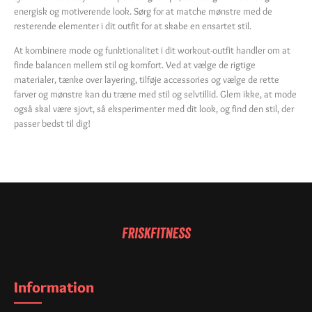
energisk og motiverende look. Sørg for at matche mønstre med de
resterende elementer i dit outfit for at skabe en ensartet stil.
At kombinere mode og funktionalitet i dit workout-outfit handler om at
finde balancen mellem stil og komfort. Ved at vælge de rigtige
materialer, tænke over layering, tilføje accessories og vælge de rette
farver og mønstre kan du træne med stil og selvtillid. Glem ikke, at mode
også skal være sjovt, så eksperimenter med dit look, og find den stil, der
passer bedst til dig!
Information